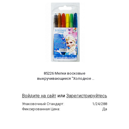
 85226 Мелки восковые 
выкручивающиеся "Холодное 
сердце", 6 цветов в пластиковом 
прозрачном корпусе, упаковка ПВХ с 
европодвесом. 
Войдите на сайт
или
Зарегистрируйтесь
Упаковочный Стандарт:
1/24/288
Фиксированная Цена:
Да