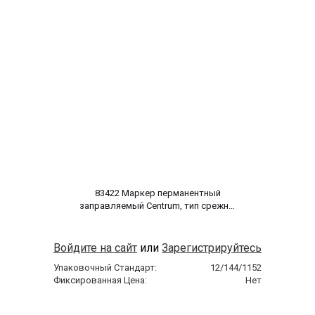
 83422 Маркер перманентный 
заправляемый Centrum, тип срежня 
круглый, размер стержня 3-5мм, 
цвет синий 
Войдите на сайт
или
Зарегистрируйтесь
Упаковочный Стандарт:
12/144/1152
Фиксированная Цена:
Нет