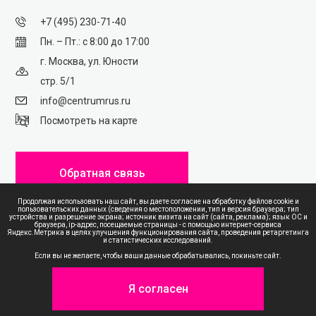
+7 (495) 230-71-40
Пн. – Пт.: с 8:00 до 17:00
г. Москва, ул. Юности
стр. 5/1
info@centrumrus.ru
Посмотреть на карте
Обратная связь
Продолжая использовать наш сайт, вы даете согласие на обработку файлов cookie и
пользовательских данных (сведения о местоположении, тип и версия браузера; тип
устройства и разрешение экрана; источник визита на сайт (сайта, реклама); язык ОС и
браузера, ip-адрес, посещаемые страницы - с помощью интернет-сервиса
Яндекс.Метрика в целях улучшения функционирования сайта, проведения ретаргетинга
и статистических исследований.
ПОЛИТИКА КОНФИДЕНЦИАЛЬНОСТИ
Если вы не желаете, чтобы ваши данные обрабатывались, покиньте сайт.
КАРТА САЙТА
Я согласен