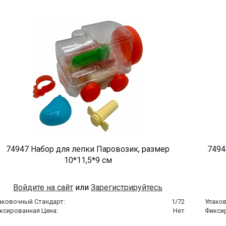
74947 Набор для лепки Паровозик, размер
7494
10*11,5*9 см
Войдите на сайт
или
Зарегистрируйтесь
аковочный Стандарт:
1/72
Упако
ксированная Цена:
Нет
Фикси