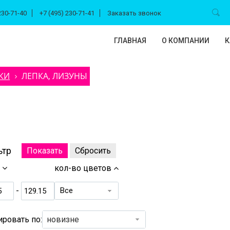
230-71-40
+7 (495) 230-71-41
Заказать звонок
ГЛАВНАЯ
О КОМПАНИИ
К
КИ
ЛЕПКА, ЛИЗУНЫ
ьтр
а
кол-во цветов
Все
-
ировать по:
новизне