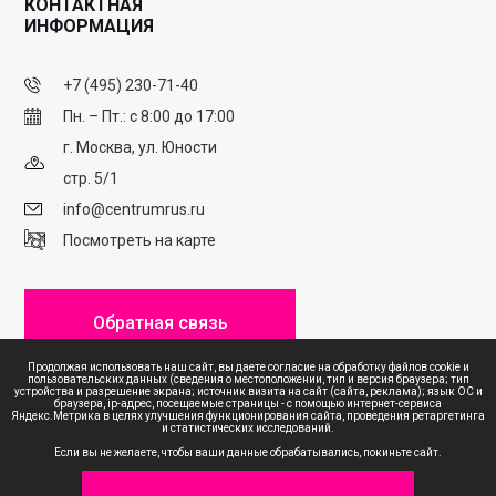
КОНТАКТНАЯ
ИНФОРМАЦИЯ
+7 (495) 230-71-40
Пн. – Пт.: с 8:00 до 17:00
г. Москва, ул. Юности
стр. 5/1
info@centrumrus.ru
Посмотреть на карте
Обратная связь
Продолжая использовать наш сайт, вы даете согласие на обработку файлов cookie и
пользовательских данных (сведения о местоположении, тип и версия браузера; тип
устройства и разрешение экрана; источник визита на сайт (сайта, реклама); язык ОС и
браузера, ip-адрес, посещаемые страницы - с помощью интернет-сервиса
Яндекс.Метрика в целях улучшения функционирования сайта, проведения ретаргетинга
и статистических исследований.
ПОЛИТИКА КОНФИДЕНЦИАЛЬНОСТИ
Если вы не желаете, чтобы ваши данные обрабатывались, покиньте сайт.
КАРТА САЙТА